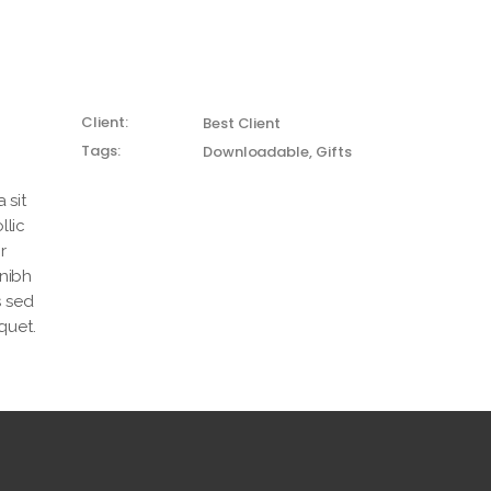
Client:
Best Client
Tags:
Downloadable
Gifts
 sit
llic
r
 nibh
s sed
quet.